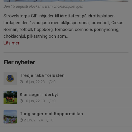
Den 15 augusti plockar vi fram chokladhjulet igen
Strövelstorps GIF inbjuder till idrottsfest på idrottsplatsen
lördagen den 15 augusti med blåljuspersonal, brännboll, Cirkus
Roman, fotboll, hoppborg, tombolor, cornhole, ponnyridning,
chokladhjul, pilkastning och som...
Läs mer
Fler nyheter
Tredje raka förlusten
16 jun, 22:23
0
Klar seger i derbyt
10 jun, 22:10
0
Tung seger mot Kopparmöllan
2 jun, 21:24
0