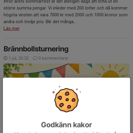
Inför årets sommarfest är det återigen dags att lotta ut en
större summa pengar. Vi inleder med 200 lotter och då kommer
högsta vinsten att vara 7000 kr med 2000 och 1000 kronor som
andra och tredje pris. Blir det många...
Läs mer
Brännbollsturnering
1 jul, 20:52
0 kommentarer
Godkänn kakor