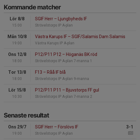
Kommande matcher
Lör 8/8
SGIF Herr
–
Ljungbyheds IF
15:00
Strövelstorps IP A-plan
Mån 10/8
Västra Karups IF
–
SGIF/Salamis Dam Salamis
19:00
Västra Karups IP A-plan
Ons 12/8
P12/P11 P12
–
Höganäs BK röd
18:00
Strövelstorps IP A-plan 7-manna 1
Tor 13/8
F13
–
Råå IF blå
18:00
Strövelstorps IP A-plan 9-manna
Lör 15/8
P12/P11 P11
–
Bjuvstorps FF gul
10:30
Strövelstorps IP A-plan 7-manna 2
Senaste resultat
Ons 29/7
SGIF Herr
–
Förslövs IF
3-1
19:00
Strövelstorps IP A-plan