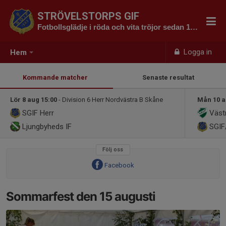
STRÖVELSTORPS GIF
Fotbollsglädje i röda och vita tröjor sedan 1923
Logga in
Hem
Kommande matcher
Senaste resultat
Lör 8 aug 15:00
- Division 6 Herr Nordvästra B Skåne
Mån 10 a
SGIF Herr
Västr
Ljungbyheds IF
SGIF
Följ oss
Facebook
Sommarfest den 15 augusti