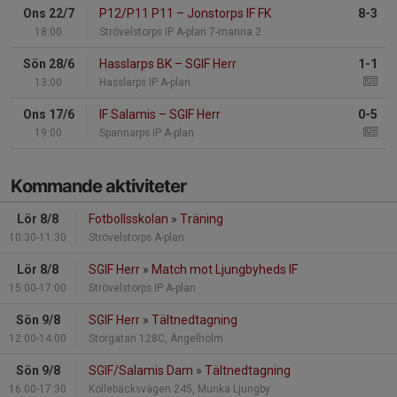
Ons 22/7
P12/P11 P11
–
Jonstorps IF FK
8-3
18:00
Strövelstorps IP A-plan 7-manna 2
Sön 28/6
Hasslarps BK
–
SGIF Herr
1-1
13:00
Hasslarps IP A-plan
Ons 17/6
IF Salamis
–
SGIF Herr
0-5
19:00
Spannarps IP A-plan
Kommande aktiviteter
Lör 8/8
Fotbollsskolan
»
Träning
10:30-11:30
Strövelstorps A-plan
Lör 8/8
SGIF Herr
»
Match mot Ljungbyheds IF
15:00-17:00
Strövelstorps IP A-plan
Sön 9/8
SGIF Herr
»
Tältnedtagning
12:00-14:00
Storgatan 128C, Ängelholm
Sön 9/8
SGIF/Salamis Dam
»
Tältnedtagning
16:00-17:30
Kollebäcksvägen 245, Munka Ljungby