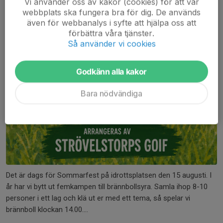
Vi använder oss av kakor (cookies) för att vår
webbplats ska fungera bra för dig. De används
även för webbanalys i syfte att hjälpa oss att
förbättra våra tjänster.
Så använder vi cookies
Godkänn alla kakor
Bara nödvändiga
Det är dags för Sommarfest på idrottsplatsen den 15 augusti. I
år har vi bytt ut femkampen till brännbollsyra. Samla ihop 8-10
personer i ett lag och klä ut er med ett tema, så spelar vi
brännboll klockan 14.00....