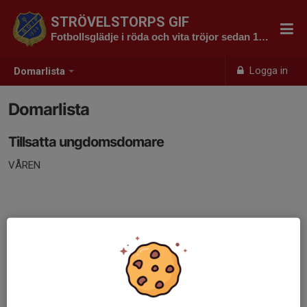
STRÖVELSTORPS GIF
Fotbollsglädje i röda och vita tröjor sedan 1923
Logga in
Domarlista
Domarlista
Tillsatta ungdomsdomare
VÅREN