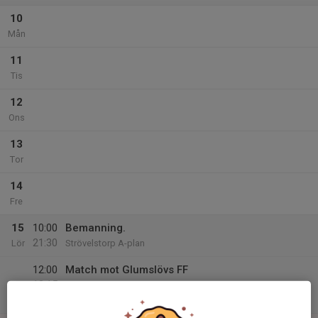
10
Mån
11
Tis
12
Ons
13
Tor
14
Fre
15
10:00
Bemanning.
21:30
Lör
Strövelstorp A-plan
12:00
Match mot Glumslövs FF
13:15
F11 Nordvästra B, höst
Strövelstorps IP A-plan 7-manna 2