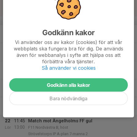
16
Sön
v.34
17
Godkänn kakor
Mån
Vi använder oss av kakor (cookies) för att vår
webbplats ska fungera bra för dig. De används
18
även för webbanalys i syfte att hjälpa oss att
Tis
förbättra våra tjänster.
19
Så använder vi cookies
Ons
Godkänn alla kakor
20
Tor
Bara nödvändiga
21
Fre
22
11:45
Match mot Ängelholms FF gul
13:00
Lör
F11 Nordvästra B, höst
Strövelstorps IP A-plan 7-manna 2