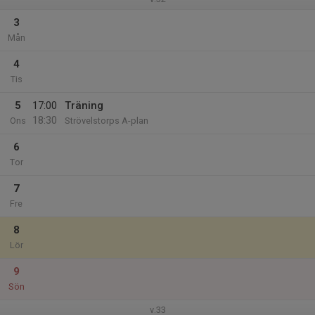
3
Mån
4
Tis
5
17:00
Träning
18:30
Ons
Strövelstorps A-plan
6
Tor
7
Fre
8
Lör
9
Sön
v.33