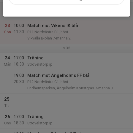
22
Lör
23
10:00
Match mot Vikens IK blå
11:30
Sön
P11 Nordvästra B1, höst
Vikvalla B-plan 7-manna 2
v.35
24
17:00
Träning
18:30
Mån
Strövelstorp ip
19:00
Match mot Ängelholms FF blå
20:30
P12 Nordvästra C1, höst
Fridhemsparken, Ängelholm Konstgräs 7-manna 3
25
Tis
26
17:00
Träning
18:30
Ons
Strövelstorp ip