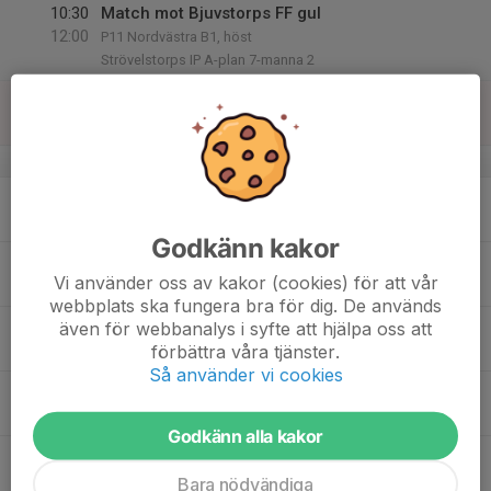
10:30
Match mot Bjuvstorps FF gul
12:00
P11 Nordvästra B1, höst
Strövelstorps IP A-plan 7-manna 2
16
Sön
v.34
17
17:00
Träning
18:30
Mån
Strövelstorp ip
Godkänn kakor
18
Vi använder oss av kakor (cookies) för att vår
Tis
webbplats ska fungera bra för dig. De används
19
17:00
Träning
även för webbanalys i syfte att hjälpa oss att
18:30
förbättra våra tjänster.
Ons
Strövelstorp ip
Så använder vi cookies
20
Tor
Godkänn alla kakor
21
Fre
Bara nödvändiga