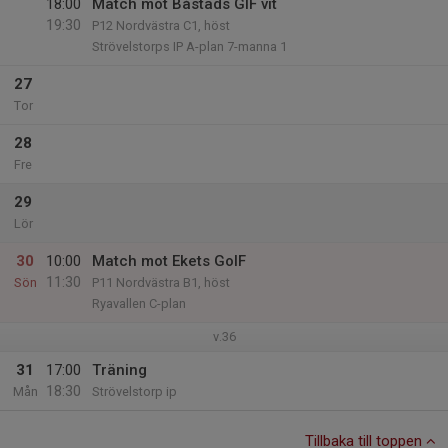
18:00
Match mot Båstads GIF vit
19:30
P12 Nordvästra C1, höst
Strövelstorps IP A-plan 7-manna 1
27
Tor
28
Fre
29
Lör
30
10:00
Match mot Ekets GoIF
11:30
Sön
P11 Nordvästra B1, höst
Ryavallen C-plan
v.36
31
17:00
Träning
18:30
Mån
Strövelstorp ip
Tillbaka till toppen