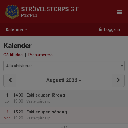
STRÖVELSTORPS GIF
P12/P11
Logga in
Kalender
Kalender
Gå till idag
|
Prenumerera
Augusti 2026
1
14:00
Eskilscupen lördag
19:00
Lör
Västergårds ip
2
15:20
Eskilscupen söndag
19:20
Sön
Västergårds ip
v.32