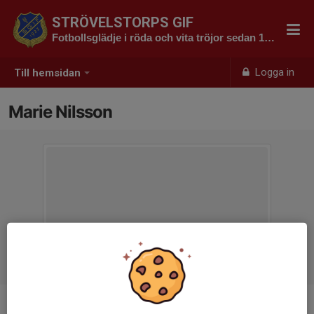
STRÖVELSTORPS GIF
Fotbollsglädje i röda och vita tröjor sedan 1923
Logga in
Till hemsidan
Marie Nilsson
Titel
Kanslist