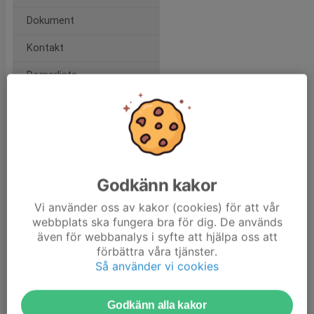
Dokument
Kontakt
Domarlista
50/50 lotteriet
SGIF 100 år artiklar
Vill du börja spela?
Godkänn kakor
SGIF:s policy
Vi använder oss av kakor (cookies) för att vår
Hyr vårt tält!
webbplats ska fungera bra för dig. De används
även för webbanalys i syfte att hjälpa oss att
Hyr vår klubblokal
förbättra våra tjänster.
Så använder vi cookies
Våra sponsorer
Om klubben
Godkänn alla kakor