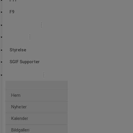
F11
F9
Fotbollsskola
Styrelse
Styrelse
SGIF Supporter
Fotbollens dag
Hem
Nyheter
Kalender
Bildgalleri