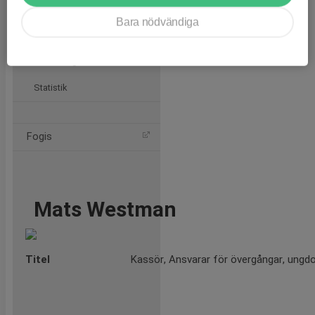
Historik
Bara nödvändiga
Artiklar
Försäkringar
Statistik
Fogis
Mats Westman
Titel
Kassör, Ansvarar för övergångar, ung