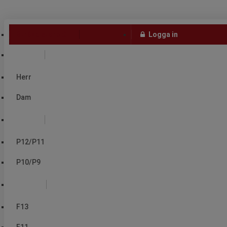
Strövelstorp GIF
Logga in
Senior
Herr
Dam
Pojkar
P12/P11
P10/P9
Flickor
F13