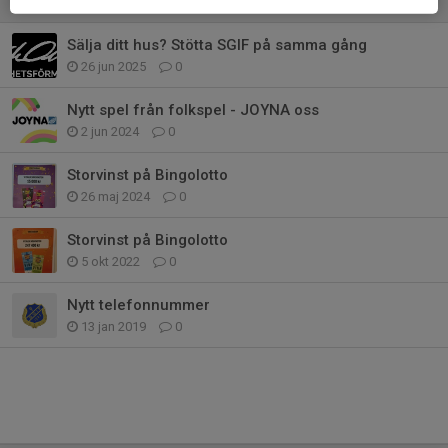
1 nov 2025
0
Sälja ditt hus? Stötta SGIF på samma gång
26 jun 2025
0
Nytt spel från folkspel - JOYNA oss
2 jun 2024
0
Storvinst på Bingolotto
26 maj 2024
0
Storvinst på Bingolotto
5 okt 2022
0
Nytt telefonnummer
13 jan 2019
0