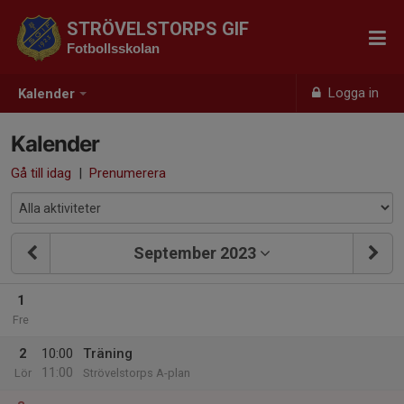
STRÖVELSTORPS GIF
Fotbollsskolan
Logga in
Kalender
Kalender
Gå till idag
|
Prenumerera
September 2023
1
Fre
2
10:00
Träning
11:00
Lör
Strövelstorps A-plan