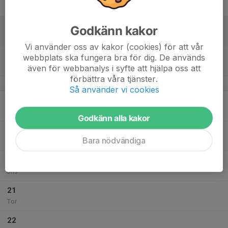
Fre
16
10:00
Träning
Godkänn kakor
11:00
Lör
Strövelstorps A-plan
Vi använder oss av kakor (cookies) för att vår
17
webbplats ska fungera bra för dig. De används
Sön
även för webbanalys i syfte att hjälpa oss att
förbättra våra tjänster.
v.38
Så använder vi cookies
18
Mån
Godkänn alla kakor
19
Bara nödvändiga
Tis
20
Ons
21
Tor
22