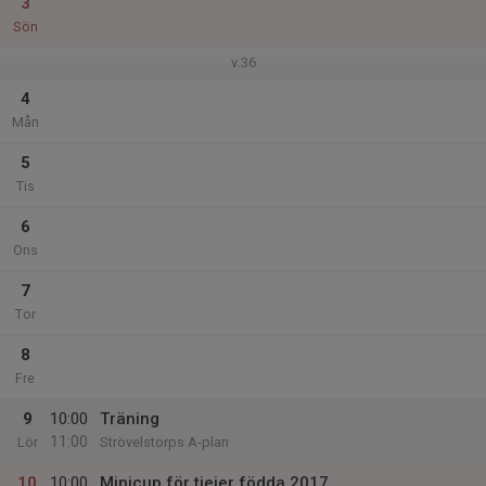
3
Sön
v.36
4
Mån
5
Tis
6
Ons
7
Tor
8
Fre
9
10:00
Träning
11:00
Lör
Strövelstorps A-plan
10
10:00
Minicup för tjejer födda 2017