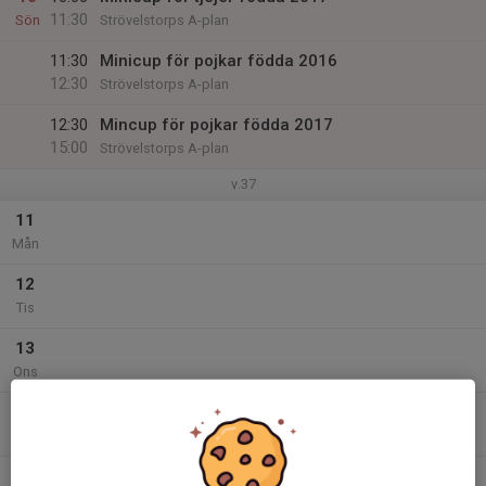
11:30
Sön
Strövelstorps A-plan
11:30
Minicup för pojkar födda 2016
12:30
Strövelstorps A-plan
12:30
Mincup för pojkar födda 2017
15:00
Strövelstorps A-plan
v.37
11
Mån
12
Tis
13
Ons
14
Tor
15