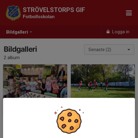
STRÖVELSTORPS GIF
Fotbollsskolan
Logga in
Bildgalleri
Bildgalleri
Senaste (2)
2 album
Avslutning 2022
Träningsbilder
2022-10-15
|
31 st
2014-05-07
|
5 st