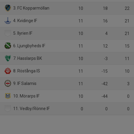
3. FC Kopparmöllan
10
18
22
4. Kvidinge IF
11
16
21
5. Ilyrien IF
10
4
21
6. Ljungbyheds IF
11
12
15
7. Hasslarps BK
10
-3
11
8. Röstånga IS
11
-15
10
9. IF Salamis
11
-42
3
10. Mörarps IF
10
-44
0
11. Vedby/Rönne IF
0
0
0