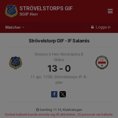
STRÖVELSTORPS GIF
SGIF Herr
Logga in
Matcher
Strövelstorp GIF - IF Salamis
Division 6 Herr Nordvästra B
Skåne
13 - 0
11 apr, 13:00, Strövelstorps IP A-
plan
Samling 11:15, Klubbstugan
Endast kallade kunde anmäla sig till aktiviteten. 20 personer var kallade.