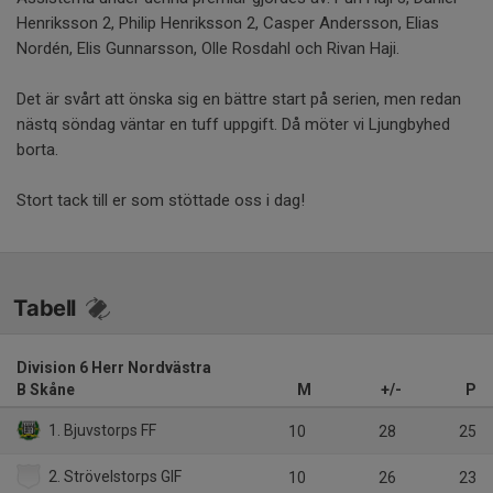
Henriksson 2, Philip Henriksson 2, Casper Andersson, Elias
Nordén, Elis Gunnarsson, Olle Rosdahl och Rivan Haji.
Det är svårt att önska sig en bättre start på serien, men redan
nästq söndag väntar en tuff uppgift. Då möter vi Ljungbyhed
borta.
Stort tack till er som stöttade oss i dag!
Tabell
Division 6 Herr Nordvästra
B Skåne
M
+/-
P
1. Bjuvstorps FF
10
28
25
2. Strövelstorps GIF
10
26
23