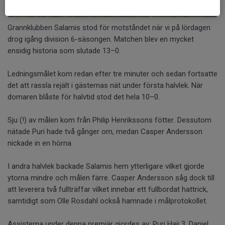
Grannklubben Salamis stod för motståndet när vi på lördagen
drog igång division 6-säsongen. Matchen blev en mycket
ensidig historia som slutade 13–0.
Ledningsmålet kom redan efter tre minuter och sedan fortsatte
det att rassla rejält i gästernas nät under första halvlek. När
domaren blåste för halvtid stod det hela 10–0.
Sju (!) av målen kom från Philip Henrikssons fötter. Dessutom
nätade Puri hade två gånger om, medan Casper Andersson
nickade in en hörna.
I andra halvlek backade Salamis hem ytterligare vilket gjorde
ytorna mindre och målen färre. Casper Andersson såg dock till
att leverera två fullträffar vilket innebar ett fullbordat hattrick,
samtidigt som Olle Rosdahl också hamnade i målprotokollet.
Assisterna under denna premiär gjordes av: Puri Haji 3, Daniel