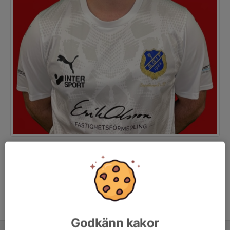
Ålder
26 år
Godkänn kakor