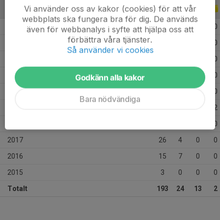
Vi använder oss av kakor (cookies) för att vår
ALLA SERIER
ALLA ÅR
webbplats ska fungera bra för dig. De används
2026
10
1
0
0
även för webbanalys i syfte att hjälpa oss att
förbättra våra tjänster.
2025
30
0
3
0
Så använder vi cookies
2024
16
0
1
0
2023
18
2
1
0
Godkänn alla kakor
2022
27
5
3
0
Bara nödvändiga
2021
26
2
2
2
2020
22
3
3
0
2017
26
4
0
0
2016
15
7
0
0
2015
3
0
0
0
Totalt
193
24
13
2