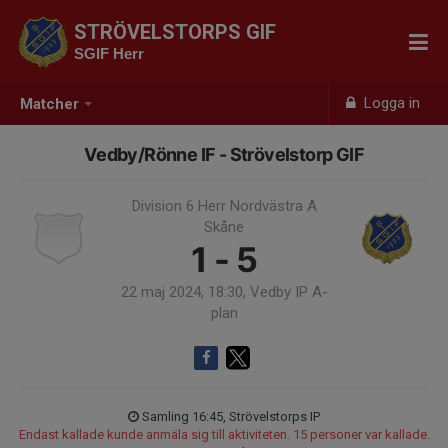
STRÖVELSTORPS GIF
SGIF Herr
Logga in
Matcher
Vedby/Rönne IF - Strövelstorp GIF
Division 6 Herr Nordvästra A
Skåne
1 - 5
22 maj 2024, 18:30, Vedby IP A-
plan
Samling 16:45, Strövelstorps IP
Endast kallade kunde anmäla sig till aktiviteten. 15 personer var kallade.