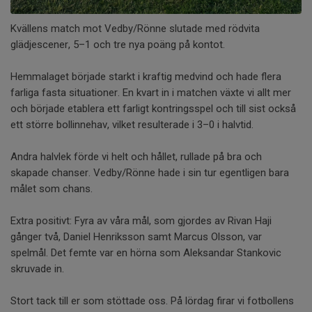
Kvällens match mot Vedby/Rönne slutade med rödvita
glädjescener, 5–1 och tre nya poäng på kontot.
Hemmalaget började starkt i kraftig medvind och hade flera
farliga fasta situationer. En kvart in i matchen växte vi allt mer
och började etablera ett farligt kontringsspel och till sist också
ett större bollinnehav, vilket resulterade i 3–0 i halvtid.
Andra halvlek förde vi helt och hållet, rullade på bra och
skapade chanser. Vedby/Rönne hade i sin tur egentligen bara
målet som chans.
Extra positivt: Fyra av våra mål, som gjordes av Rivan Haji
gånger två, Daniel Henriksson samt Marcus Olsson, var
spelmål. Det femte var en hörna som Aleksandar Stankovic
skruvade in.
Stort tack till er som stöttade oss. På lördag firar vi fotbollens