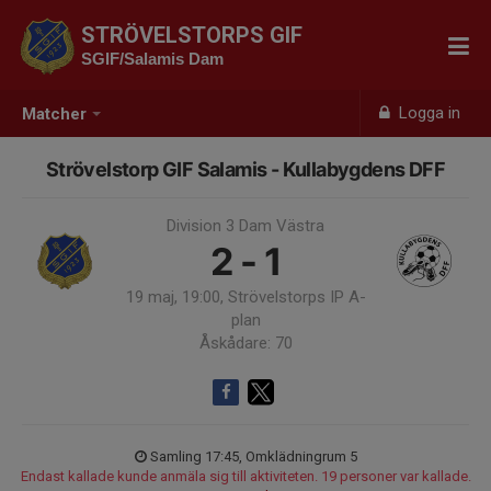
STRÖVELSTORPS GIF
SGIF/Salamis Dam
Logga in
Matcher
Strövelstorp GIF Salamis - Kullabygdens DFF
Division 3 Dam Västra
2 - 1
19 maj, 19:00, Strövelstorps IP A-
plan
Åskådare: 70
Samling 17:45, Omklädningrum 5
Endast kallade kunde anmäla sig till aktiviteten. 19 personer var kallade.