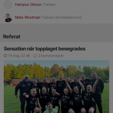
Hampus Olsson
Tränare
Mats Westman
Tränare (kontaktperson)
Referat
Sensation när topplaget besegrades
19 maj, 22:48
2 kommentarer