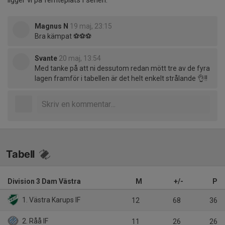
Magnus N
19 maj, 23:15
Bra kämpat ⚽️⚽️⚽️
Svante
20 maj, 13:54
Med tanke på att ni dessutom redan mött tre av de fyra
lagen framför i tabellen är det helt enkelt strålande 👌!!
Tabell
Division 3 Dam Västra
M
+/-
P
1. Västra Karups IF
12
68
36
2. Råå IF
11
26
26