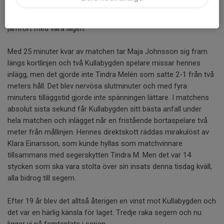
skapades utan att bollen gick i mål. Kullabygden hade mycket
boll, men lyckades inte skapa de riktigt farliga chanserna
jämfört med våra lägen.
Med 25 minuter kvar av matchen tar Maja Johnsson sig fram
längs kortlinjen och två Kullabygden spelare missar hennes
inlägg, men det gjorde inte Tindra Melén som satte 2-1 från två
meters håll. Det blev nervösa slutminuter och med fyra
minuters tilläggstid gjorde inte spänningen lättare. I matchens
absolut sista sekund får Kullabygden sitt bästa anfall under
hela matchen och inlägget når en fristående bortaspelare två
meter från mållinjen. Hennes direktskott räddas mirakulöst av
Klara Einarsson, som kunde hyllas som matchvinnare
tillsammans med segerskytten Tindra M. Men det var 14
stycken som ska vara stolta över sin insats denna tisdag kväll,
alla bidrog till segern.
Efter 19 år blev det alltså återigen en vinst mot Kullabygden och
det var en härlig känsla för laget. Tredje raka segern och nu
ligger vi på femteplats i serien.