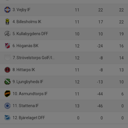
3. Vejby IF
11
22
22
4. Billesholms IK
11
17
22
5. Kullabygdens DFF
10
10
19
6. Höganäs BK
12
-24
16
7. Strövelstorps GoIF/IF Salamis
12
-8
14
8. Hittarps IK
11
-8
13
9. Ljungbyheds IF
12
-13
10
10. Asmundtorps IF
11
-44
6
11. Stattena IF
13
-46
0
12. Bjärelaget DFF
0
0
0