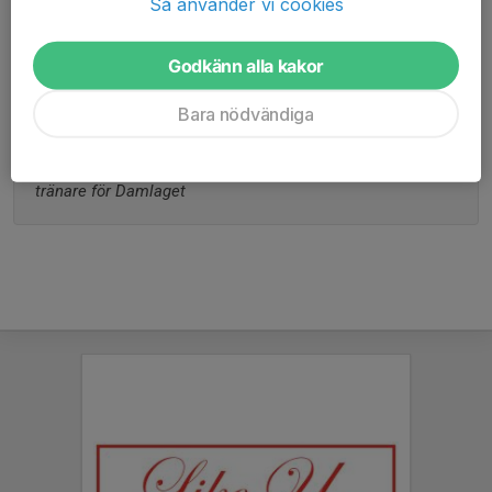
Så använder vi cookies
Ålder
63 år
Tidigare klubbar
Har endast spelat i Strövelstorps GIF
Godkänn alla kakor
Bara nödvändiga
Har spelat 411 matcher i föreningen, och varit 
tränare/lagledare i 44 år. Kommer under 2025 att vara 
tränare för Damlaget