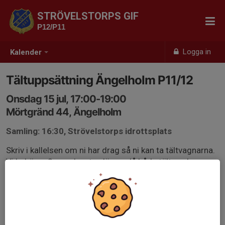
STRÖVELSTORPS GIF
P12/P11
Logga in
Kalender
Tältuppsättning Ängelholm P11/12
Onsdag 15 jul, 17:00-19:00
Mörtgränd 44, Ängelholm
Samling: 16:30, Strövelstorps idrottsplats
Skriv i kallelsen om ni har drag så ni kan ta tältvagnarna.
Vi behöver 2 som kan ta släpen, då båda tälten ska
sättas upp.