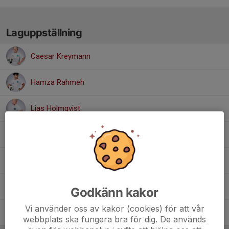
Laguppställning
Caesar Kreymann
Hamza Rahmeh
Lias Holmqvist
Love Dock Dahlin
Lukas Nilsson
Tage Augustsson
Godkänn kakor
Vi använder oss av kakor (cookies) för att vår
Viktor Larner
webbplats ska fungera bra för dig. De används