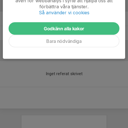
även för webbanalys i syfte att hjälpa oss att
Ledare
förbättra våra tjänster.
Så använder vi cookies
Marina Englahed
Tränare
Godkänn alla kakor
Mina Melin
Ledare
Bara nödvändiga
Referat
Inget referat skrivet