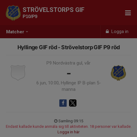
STRÖVELSTORPS GIF
P10/P9
Logga in
Matcher
Hyllinge GIF röd - Strövelstorp GIF P9 röd
P9 Nordvästra gul, vår
-
6 jun, 10:00, Hyllinge IP B-plan 5-
manna
Samling 09:15
Endast kallade kunde anmäla sig till aktiviteten. 18 personer var kallade.
Logga in här