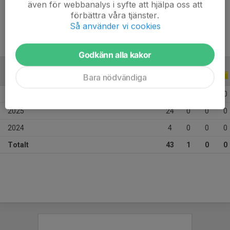
även för webbanalys i syfte att hjälpa oss att
Ålder
9 år
förbättra våra tjänster.
Så använder vi cookies
Godkänn alla kakor
ALLA SERIER
ALLA ÅR
Bara nödvändiga
2026
15
1
0
0
2025
24
0
0
0
2024
4
0
0
0
Totalt
43
1
0
0