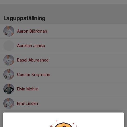
Laguppställning
Aaron Björkman
Aurelian Juniku
Basel Aburashed
Caesar Kreymann
Elvin Mohlin
Emil Lindén
Hamza Rahmeh