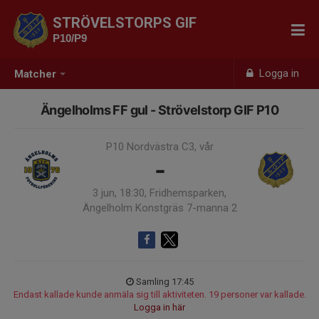
STRÖVELSTORPS GIF
P10/P9
Logga in
Matcher
Ängelholms FF gul - Strövelstorp GIF P10
P10 Nordvästra C3, vår
-
3 jun, 18:30, Fridhemsparken,
Ängelholm Konstgräs 7-manna 2
Samling 17:45
Endast kallade kunde anmäla sig till aktiviteten. 19 personer var kallade.
Logga in här