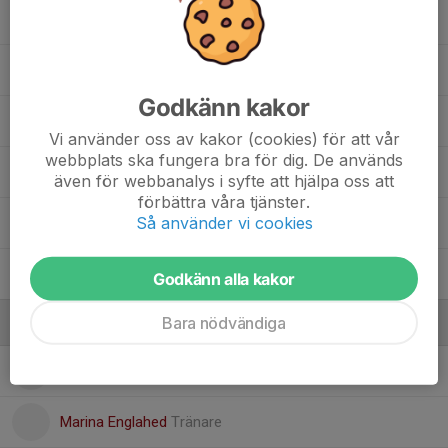
Ivar Widmark
Lukas Nilsson
Godkänn kakor
Milo Dock-Dahlin
Vi använder oss av kakor (cookies) för att vår
webbplats ska fungera bra för dig. De används
Oscar Göransson
även för webbanalys i syfte att hjälpa oss att
förbättra våra tjänster.
Så använder vi cookies
Tage Augustsson
Viktor Larner
Godkänn alla kakor
Bara nödvändiga
Ledare
Joakim Nilsson
ledare
Marina Englahed
Tränare