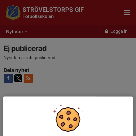
STRÖVELSTORPS GIF
Fotbollsskolan
Logga in
Nyheter
Ej publicerad
Nyheten är inte publicerad
Dela nyhet
Tidigare nyheter
Hur man anmäler sig som ny spelare
4 dec 2023
0