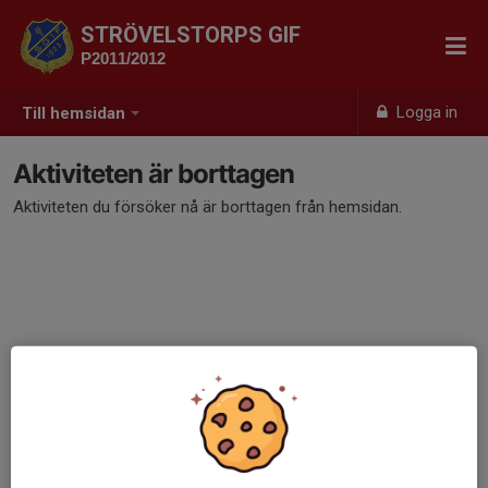
STRÖVELSTORPS GIF
P2011/2012
Logga in
Till hemsidan
Aktiviteten är borttagen
Aktiviteten du försöker nå är borttagen från hemsidan.