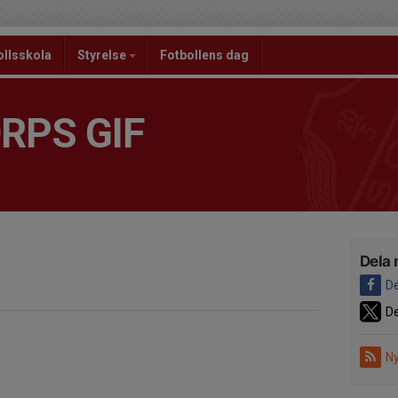
ollsskola
Styrelse
Fotbollens dag
RPS GIF
Dela 
De
De
Ny