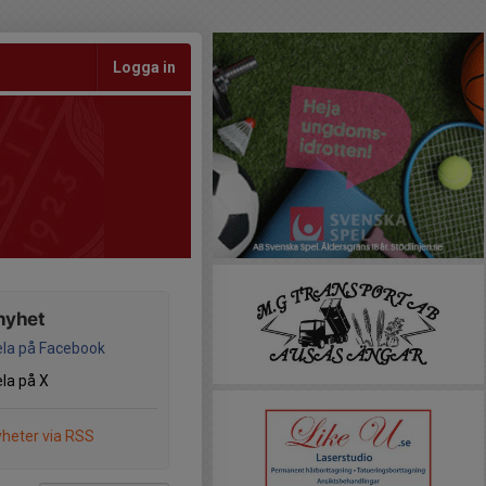
Logga in
nyhet
la på Facebook
la på X
heter via RSS