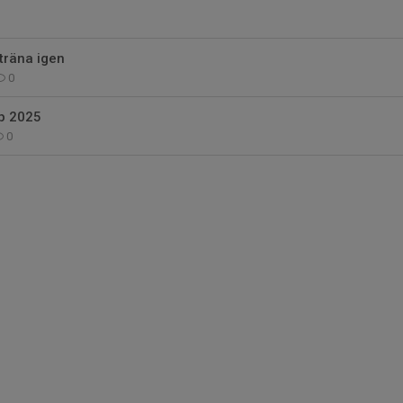
 träna igen
0
up 2025
0