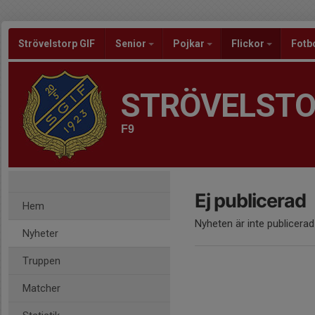
Strövelstorp GIF
Senior
Pojkar
Flickor
Fotb
STRÖVELSTO
F9
Ej publicerad
Hem
Nyheten är inte publicerad
Nyheter
Truppen
Matcher