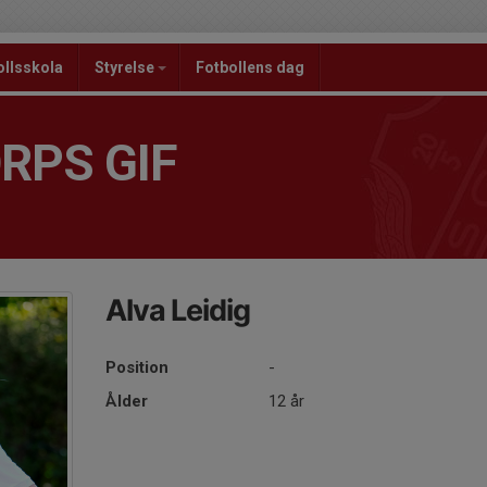
ollsskola
Styrelse
Fotbollens dag
RPS GIF
Alva Leidig
Position
-
Ålder
12 år