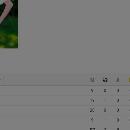
9
0
0
19
1
0
20
0
0
9
1
0