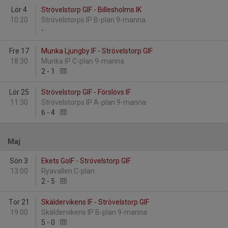
Lör 4
Strövelstorp GIF - Billesholms IK
10:20
Strövelstorps IP B-plan 9-manna
-
Fre 17
Munka Ljungby IF - Strövelstorp GIF
18:30
Munka IP C-plan 9-manna
2
-
1
Lör 25
Strövelstorp GIF - Förslövs IF
11:30
Strövelstorps IP A-plan 9-manna
6
-
4
Maj
Sön 3
Ekets GoIF - Strövelstorp GIF
13:00
Ryavallen C-plan
2
-
5
Tor 21
Skäldervikens IF - Strövelstorp GIF
19:00
Skäldervikens IP B-plan 9-manna
5
-
0