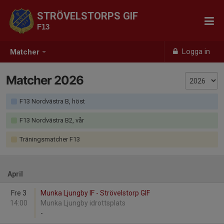
STRÖVELSTORPS GIF
F13
Logga in
Matcher
Matcher 2026
F13 Nordvästra B, höst
F13 Nordvästra B2, vår
Träningsmatcher F13
April
Fre 3
Munka Ljungby IF - Strövelstorp GIF
14:00
Munka Ljungby idrottsplats
-