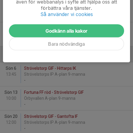
även för webbanalys i syfte att hjälpa oss att
Sön 23
Skäldervikens IF - Strövelstorp GIF
förbättra våra tjänster.
12:00
Skäldervikens IP B-plan 9-manna
Så använder vi cookies
-
Fre 28
Strövelstorp GIF - Höganäs BK
Godkänn alla kakor
18:00
Strövelstorps IP A-plan 9-manna
-
Bara nödvändiga
September
Sön 6
Strövelstorp GIF - Hittarps IK
13:45
Strövelstorps IP A-plan 9-manna
-
Sön 13
Fortuna FF röd - Strövelstorp GIF
10:00
Örbyvallen A-plan 9-manna
-
Sön 20
Strövelstorp GIF - Gantofta IF
12:00
Strövelstorps IP A-plan 9-manna
-